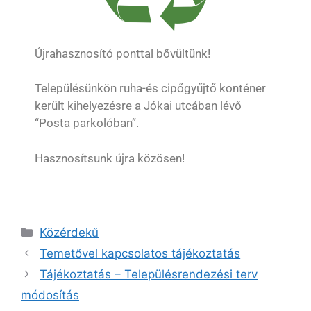
Újrahasznosító ponttal bővültünk!
Településünkön ruha-és cipőgyűjtő konténer
került kihelyezésre a Jókai utcában lévő
“Posta parkolóban”.
Hasznosítsunk újra közösen!
Közérdekű
Temetővel kapcsolatos tájékoztatás
Tájékoztatás – Településrendezési terv
módosítás