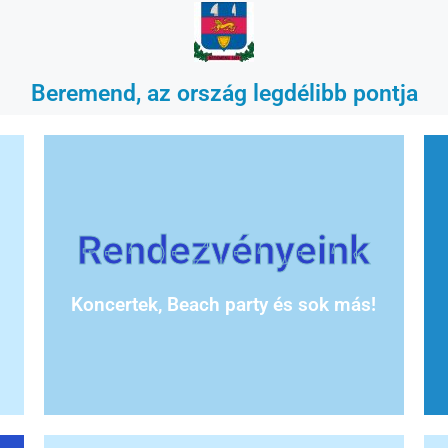
Beremend, az ország legdélibb pontja
Rendezvényeink
Koncertek, Beach party és sok más!