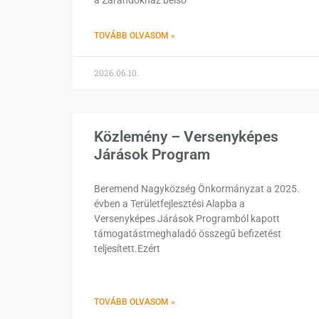
a Zarándokház belső
TOVÁBB OLVASOM »
2026.06.10.
Közlemény – Versenyképes
Járások Program
Beremend Nagyközség Önkormányzat a 2025.
évben a Területfejlesztési Alapba a
Versenyképes Járások Programból kapott
támogatástmeghaladó összegű befizetést
teljesített.Ezért
TOVÁBB OLVASOM »