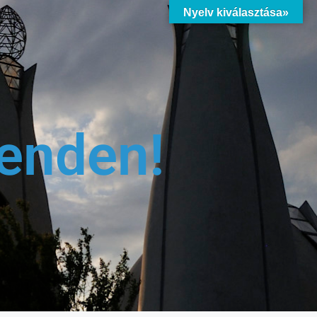
Nyelv kiválasztása»
enden!