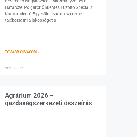
Beremend Nagyközség Önkormányzat és a
Határszél Polgárőr Önkéntes Tűzoltó Speciális
Kutató-Mentő Egyesület ezúton szeretné
tájékoztatni a lakosságot a
TOVÁBB OLVASOM »
2026.06.17.
Agrárium 2026 –
gazdaságszerkezeti összeírás