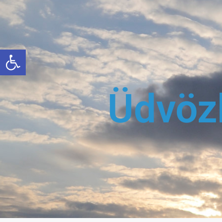
Eszköztár megnyitása
Üdvöz