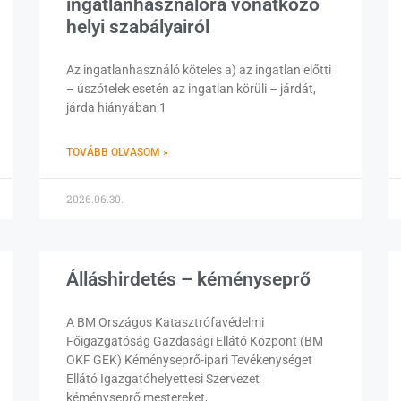
ingatlanhasználóra vonatkozó
helyi szabályairól
Az ingatlanhasználó köteles a) az ingatlan előtti
– úszótelek esetén az ingatlan körüli – járdát,
járda hiányában 1
TOVÁBB OLVASOM »
2026.06.30.
Álláshirdetés – kéményseprő
A BM Országos Katasztrófavédelmi
Főigazgatóság Gazdasági Ellátó Központ (BM
OKF GEK) Kéményseprő-ipari Tevékenységet
Ellátó Igazgatóhelyettesi Szervezet
kéményseprő mestereket,