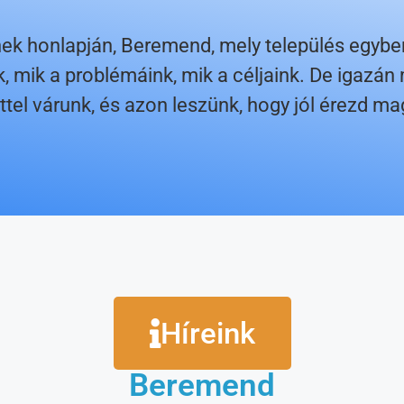
nek honlapján, Beremend, mely település egybe
 mik a problémáink, mik a céljaink. De igazán
ttel várunk, és azon leszünk, hogy jól érezd 
Híreink
Beremend